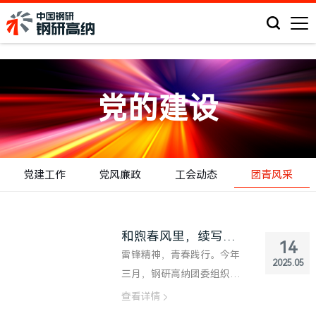
党的建设
党建工作
党风廉政
工会动态
团青风采
和煦春风里，续写雷锋日记
14
雷锋精神，青春践行。今年
2025.05
三月，钢研高纳团委组织开
展“学雷锋活动月”系列实践
查看详情
活动。志愿服务、岗位建