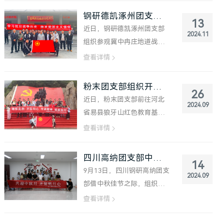
功、爱心帮扶&hellip;&hellip;
钢研德凯涿州团支部组织参观冀中冉庄地道战纪念馆
13
形式创新、内容丰富，广大
近日，钢研德凯涿州团支部
2024.11
青年用温暖行动写下了生动
组织参观冀中冉庄地道战纪
的注脚，以实际行动践行新
念馆活动。 纪念馆内，一幅
查看详情
时代雷锋精神。 ...
幅珍贵的照片、一件件饱经
风霜的展品生动再现了当年
粉末团支部组织开展主题团日活动
26
中国人民运用地道战抗击日
近日，粉末团支部前往河北
2024.09
寇的壮丽史诗。讲解员深情
省易县狼牙山红色教育基地
讲述了地道战的智慧与勇
开展主题团日活动。 沿着革
查看详情
气，以及无数...
命先辈曾经浴血奋战的足
迹，大家毅然踏上了重走英
四川高纳团支部中秋团建活动圆满举办
14
雄路的征途。在攀登的过程
9月13日，四川钢研高纳团支
2024.09
中，狼牙山陡峭的山路考验
部借中秋佳节之际，组织开
着每一位参与者的意志与体
展了“共迎中秋月，齐聚明月
查看详情
力，每一步都仿...
心”主题团建活动。团员青年