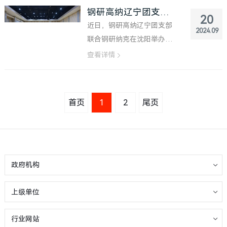
欢聚一堂，参与趣味游戏，
钢研高纳辽宁团支部举办篮球友谊赛
20
笑声不断，气氛热烈。 活动
近日，钢研高纳辽宁团支部
2024.09
以“聚人心、增情谊、促团
联合钢研纳克在沈阳举办篮
结”为主题，通过抽签的方式
球友谊赛。 赛场上，双方队
查看详情
将团员青年随机...
员全力以赴，展现出了高超
的球技和团结协作的精神风
貌。每一次精准的传球、每
首页
1
2
尾页
一次果断的投篮、每一次激
烈的对抗，都凝聚着各自团
队青年的友谊...
政府机构
上级单位
行业网站