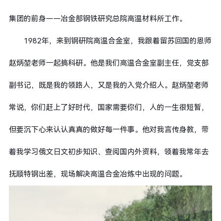
集团的前身——冶金部钢铁研究总院高温材料所工作。
1982年，来到钢研院高温合金室，我跟着留苏回国的恩师
赵炳堃老师一起搞科研。他是我们高温合金室副主任，党支部
副书记，既是我的领路人，又是我的入党介绍人。赵炳堃老师
常说，你们赶上了好时代，国家需要你们，人的一生很短暂，
但要沉下心来认认真真的做好每一件事。他对我言传身教，带
着我学习俄文日文初步知识、查阅国内外资料，领着我常年去
抚顺特钢出差，现场解决高温合金冶炼中出现的问题。