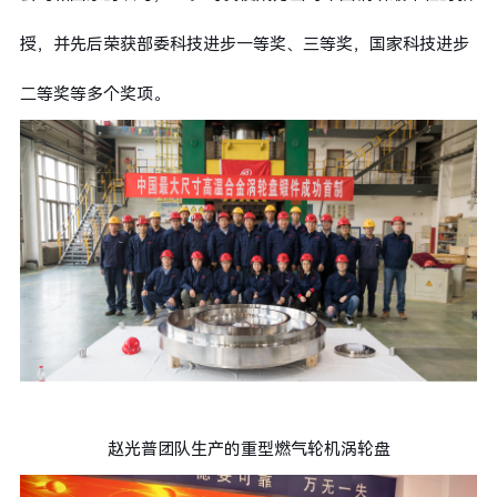
授，并先后荣获部委科技进步一等奖、三等奖，国家科技进步
二等奖等多个奖项。
赵光普团队生产的重型燃气轮机涡轮盘