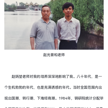
赵光普和老师
赵炳堃老师对我的培养深深地影响了我。八十年代，是一
个生机勃勃的年代，也是充满诱惑的年代。当时全国范围内出
现出国潮、转行潮、下海经商潮。1984年，钢研院统计分配毕