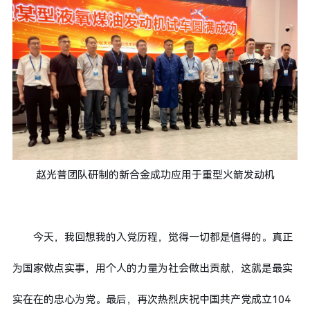
赵光普团队研制的新合金成功应用于重型火箭发动机
今天，我回想我的入党历程，觉得一切都是值得的。真正
为国家做点实事，用个人的力量为社会做出贡献，这就是最实
实在在的忠心为党。最后，再次热烈庆祝中国共产党成立104